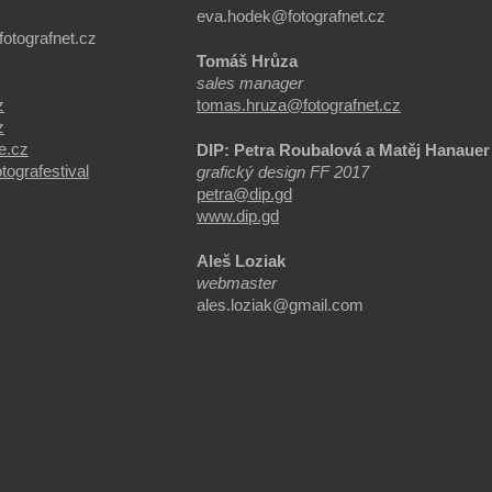
eva.hodek@fotografnet.cz
otografnet.cz
Tomáš Hrůza
sales manager
z
tomas.hruza@fotografnet.cz
z
e.cz
DIP: Petra Roubalová a Matěj Hanauer
ografestival
grafický design FF 2017
petra@dip.gd
www.dip.gd
Aleš Loziak
webmaster
ales.loziak@gmail.com