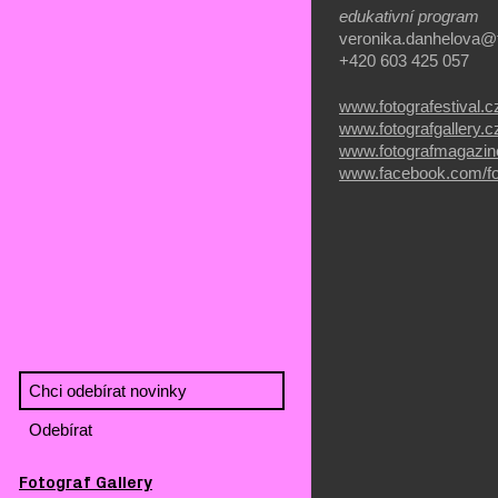
edukativní program
veronika.danhelova@f
+420 603 425 057
www.fotografestival.c
www.fotografgallery.c
www.fotografmagazin
www.facebook.com/fot
Fotograf Gallery