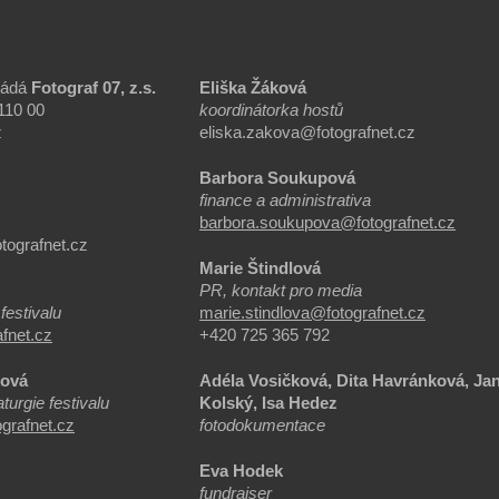
řádá
Fotograf 07, z.s.
Eliška Žáková
 110 00
koordinátorka hostů
z
eliska.zakova@fotografnet.cz
Barbora Soukupová
finance a administrativa
barbora.soukupova@fotografnet.cz
tografnet.cz
Marie Štindlová
PR, kontakt pro media
festivalu
marie.stindlova@fotografnet.cz
afnet.cz
+420 725 365 792
ková
Adéla Vosičková, Dita Havránková, Ja
urgie festivalu​
Kolský, Isa Hedez
grafnet.
cz
fotodokumentace
Eva Hodek
á
fundraiser