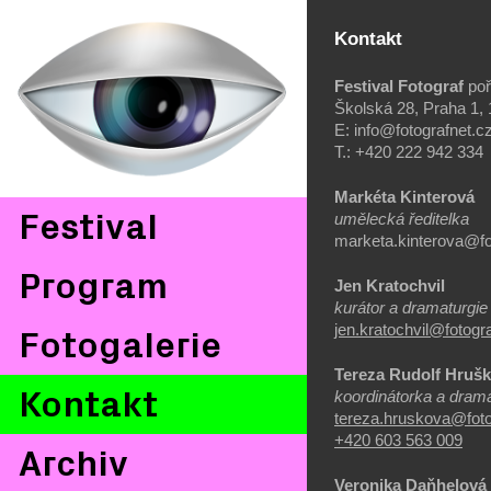
Kontakt
Festival Fotograf
po
Školská 28, Praha 1,
E:
info@fotografnet.c
T.: +420 222 942 334
Markéta Kinterová
Festival
umělecká ředitelka
marketa.kinterova@fo
Program
Jen Kratochvil
kurátor a dramaturgie 
jen.kratochvil@fotogr
Fotogalerie
​Tereza Rudolf Hruš
Kontakt
koordinátorka a dramat
tereza.hruskova@foto
+420 603 563 009
Archiv
Veronika Daňhelov