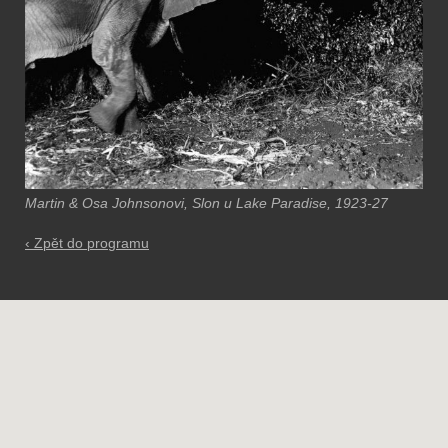
Martin & Osa Johnsonovi, Slon u Lake Paradise, 1923-27
‹ Zpět do programu