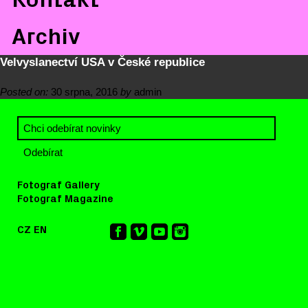
Archiv
Velvyslanectví USA v České republice
Posted on:
30 srpna, 2016
by
admin
Fotograf Gallery
Fotograf Magazine
CZ
EN