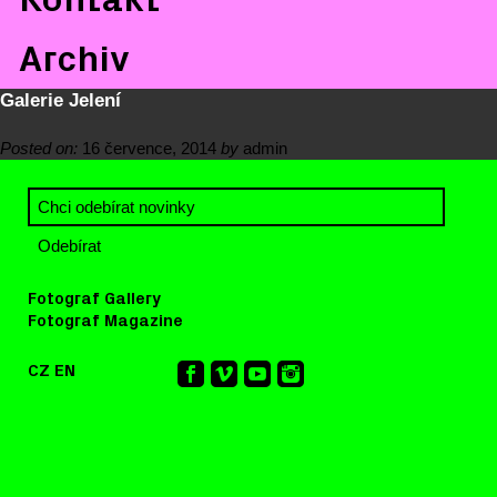
Archiv
Galerie Jelení
Posted on:
16 července, 2014
by
admin
Fotograf Gallery
Fotograf Magazine
CZ
EN